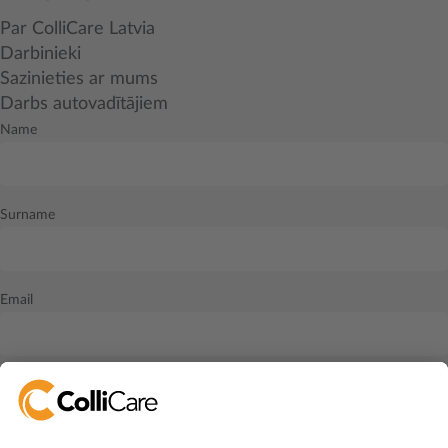
Par ColliCare Latvia
Darbinieki
Sazinieties ar mums
Darbs autovadītājiem
Name
Surname
Email
I accept the
privacy policy