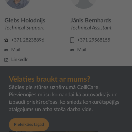
Glebs Holodnijs
Jānis Bernhards
Technical Support
Technical Assistant
+371 28238896
+371 29568155
Mail
Mail
LinkedIn
Vēlaties braukt ar mums?
Sēdies pie stūres uzņēmumā ColliCare.
Pievienojies mūsu komandai kā autovadītājs un
izbaudi priekšrocības, ko sniedz konkurētspējīgs
atalgojums un atbalstoša darba vide.
Pieteikties tagad