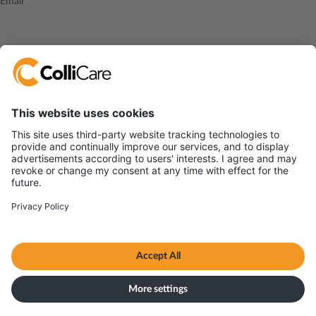
Email
I accept the
privacy policy
Sūtīt
ColliCare Logistics, SIA
Mežkalna iela 5, Rīga, LV-1058
LV40203242462
All content © ColliCare 2026