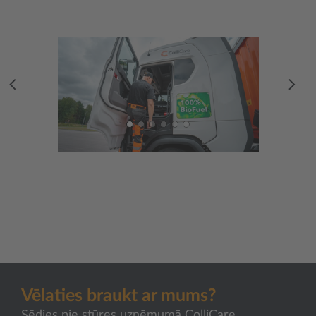
Vēlaties braukt ar mums?
Sēdies pie stūres uzņēmumā ColliCare.