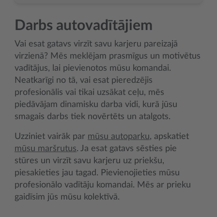
Darbs autovadītājiem
Vai esat gatavs virzīt savu karjeru pareizajā
virzienā? Mēs meklējam prasmīgus un motivētus
vadītājus, lai pievienotos mūsu komandai.
Neatkarīgi no tā, vai esat pieredzējis
profesionālis vai tikai uzsākat ceļu, mēs
piedāvājam dinamisku darba vidi, kurā jūsu
smagais darbs tiek novērtēts un atalgots.
Uzziniet vairāk par
mūsu autoparku
, apskatiet
mūsu maršrutus
. Ja esat gatavs sēsties pie
stūres un virzīt savu karjeru uz priekšu,
piesakieties jau tagad. Pievienojieties mūsu
profesionālo vadītāju komandai. Mēs ar prieku
gaidīsim jūs mūsu kolektīvā.