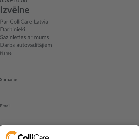
8:00-16:00
Izvēlne
Par ColliCare Latvia
Darbinieki
Sazinieties ar mums
Darbs autovadītājiem
Name
Surname
Email